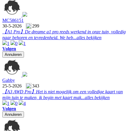
MC586151
30-5-2026
299
【A1 Pro】
De dreame a1 pro reeds werkend in onze tuin, volledig
naar behoren en tevredenheid. We heb...
alles bekijken
1
0
1
Volgen
Annuleren
Gabby
25-5-2026
343
【A3 AWD Pro】
Het is niet mogelijk om een volledige kaart van
mijn tuin te maken, ik begin met kaart mak...
alles bekijken
1
0
4
Volgen
Annuleren