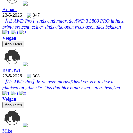
Armant
23-5-2026
347
【A3 AWD Pro】
sinds eind maart de AWD 3 3500 PRO in huis.
prima systeem, echter sinds afgelopen week gee...
alles bekijken
1
0
2
Volgen
Annuleren
BarnOwl
22-5-2026
308
【A3 AWD Pro】
Ik zie geen mogelijkheid om een review te
plaatsen op jullie site. Dus dan hier maar even ...
alles bekijken
1
0
0
Volgen
Annuleren
Mike