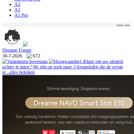
A2
A1
A1 Pro
Nieuwste
Oudste
Dreame Forum
30-7-2026
672
Klaar om uw sleutels
achter te laten? We zijn op zoek naar 3 forumleden die de eerste
te...
alles bekijken