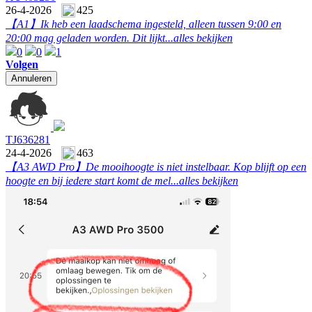
26-4-2026
425
【A1】
Ik heb een laadschema ingesteld, alleen tussen 9:00 en
20:00 mag geladen worden. Dit lijkt...
alles bekijken
0
0
1
Volgen
Annuleren
TJ636281
24-4-2026
463
【A3 AWD Pro】
De mooihoogte is niet instelbaar. Kop blijft op een
hoogte en bij iedere start komt de mel...
alles bekijken