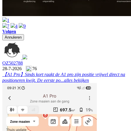
1
7
4
9
Volgen
Annuleren
OZ502788
28-7-2026
76
【A1 Pro】
Sinds kort raakt de A1 pro zijn positie vrijwel direct na
positioneren kwijt. De eerste po...
alles bekijken