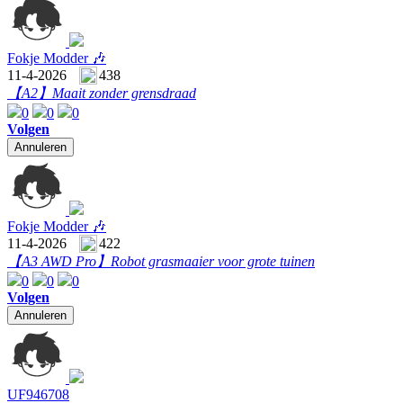
Fokje Modder 🎶
11-4-2026
438
【A2】
Maait zonder grensdraad
0
0
0
Volgen
Annuleren
Fokje Modder 🎶
11-4-2026
422
【A3 AWD Pro】
Robot grasmaaier voor grote tuinen
0
0
0
Volgen
Annuleren
UF946708