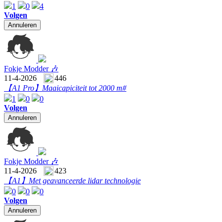
1
0
4
Volgen
Annuleren
Fokje Modder 🎶
11-4-2026
446
【A1 Pro】
Maaicapiciteit tot 2000 m#
1
0
0
Volgen
Annuleren
Fokje Modder 🎶
11-4-2026
423
【A1】
Met geavanceerde lidar technologie
0
0
0
Volgen
Annuleren