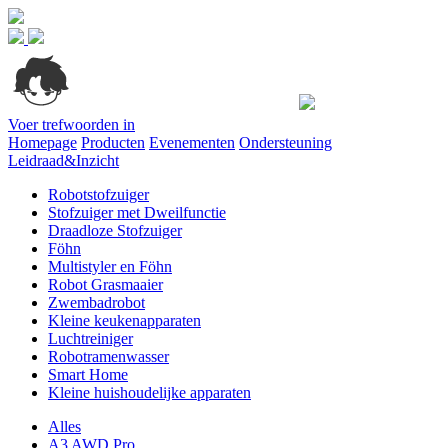
Voer trefwoorden in
Homepage
Producten
Evenementen
Ondersteuning
Leidraad&Inzicht
Robotstofzuiger
Stofzuiger met Dweilfunctie
Draadloze Stofzuiger
Föhn
Multistyler en Föhn
Robot Grasmaaier
Zwembadrobot
Kleine keukenapparaten
Luchtreiniger
Robotramenwasser
Smart Home
Kleine huishoudelijke apparaten
Alles
A3 AWD Pro