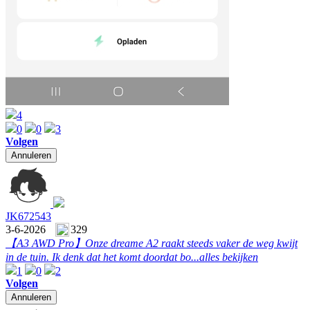
4
0
0
3
Volgen
Annuleren
JK672543
3-6-2026
329
【A3 AWD Pro】
Onze dreame A2 raakt steeds vaker de weg kwijt
in de tuin. Ik denk dat het komt doordat bo...
alles bekijken
1
0
2
Volgen
Annuleren