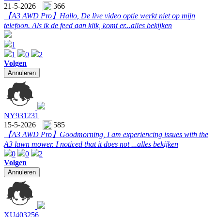
21-5-2026
366
【A3 AWD Pro】
Hallo, De live video optie werkt niet op mijn
telefoon. Als ik de feed aan klik, komt er...
alles bekijken
1
1
0
2
Volgen
Annuleren
NY931231
15-5-2026
585
【A3 AWD Pro】
Goodmorning, I am experiencing issues with the
A3 lawn mower. I noticed that it does not ...
alles bekijken
0
0
2
Volgen
Annuleren
XU403256