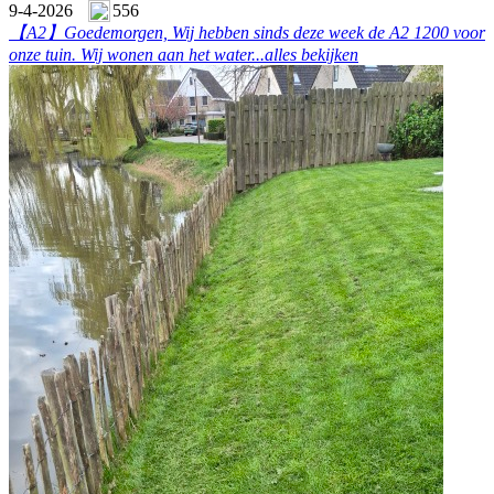
9-4-2026
556
【A2】
Goedemorgen, Wij hebben sinds deze week de A2 1200 voor
onze tuin. Wij wonen aan het water...
alles bekijken