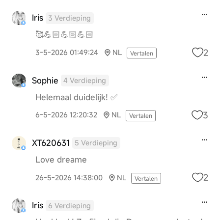
Iris
3 Verdieping
🥰💪🏻💪🏻💪🏻
2
3-5-2026 01:49:24
NL
Vertalen
Sophie
4 Verdieping
Helemaal duidelijk! ✅
3
6-5-2026 12:20:32
NL
Vertalen
XT620631
5 Verdieping
Love dreame
2
26-5-2026 14:38:00
NL
Vertalen
Iris
6 Verdieping