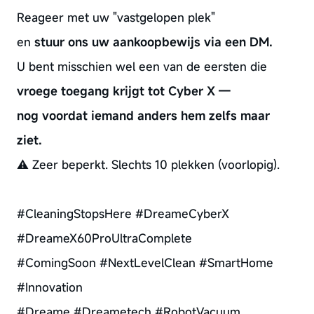
Reageer met uw "vastgelopen plek"
en
stuur ons uw aankoopbewijs via een DM.
U bent misschien wel een van de eersten die
vroege toegang krijgt tot Cyber X —
nog voordat iemand anders hem zelfs maar
ziet.
⚠️ Zeer beperkt. Slechts 10 plekken (voorlopig).
#CleaningStopsHere #DreameCyberX
#DreameX60ProUltraComplete
#ComingSoon #NextLevelClean #SmartHome
#Innovation
#Dreame #Dreametech #RobotVacuum