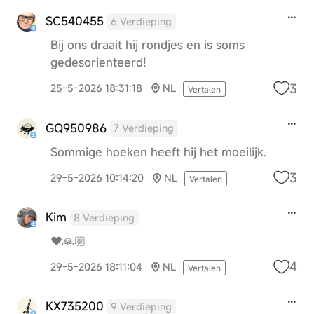
SC540455
6 Verdieping
Bij ons draait hij rondjes en is soms
gedesorienteerd!
3
25-5-2026 18:31:18
NL
Vertalen
GQ950986
7 Verdieping
Sommige hoeken heeft hij het moeilijk.
3
29-5-2026 10:14:20
NL
Vertalen
Kim
8 Verdieping
❤️🙏🏼
4
29-5-2026 18:11:04
NL
Vertalen
KX735200
9 Verdieping