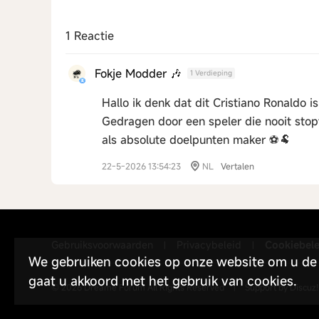
1 Reactie
Fokje Modder 🎶
1 Verdieping
Hallo ik denk dat dit Cristiano Ronaldo is
Gedragen door een speler die nooit stopt
als absolute doelpunten maker ⚽🐏
22-5-2026 13:54:23
NL
Vertalen
Gebruiksvoorwaarden
Privacybeleid
Cookiebele
|
|
We gebruiken cookies op onze website om u de b
gaat u akkoord met het gebruik van cookies.
© 2026
Dreame Forum
All Rights Reserved
|
Support by
Discuz!