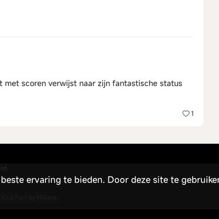
 met scoren verwijst naar zijn fantastische status
1
id
este ervaring te bieden. Door deze site te gebruike
X5.0
Font by MiSans