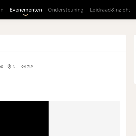
en
Evenementen
Ondersteuning
Leidraad&Inzicht
00
NL
749