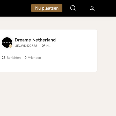
Nu plaatsen
Dreame Netherland
UID:WK422358
NL
25
Berichten
0
Vrienden