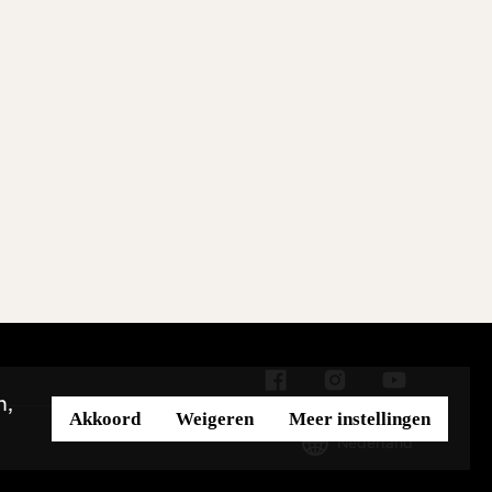
n,
Akkoord
Weigeren
Meer instellingen
Nederland