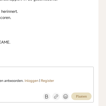
herinnert.
scoren.
REAME.
nen antwoorden.
Inloggen
|
Register
Plaatsen