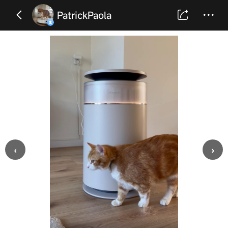
PatrickPaola
‹
›