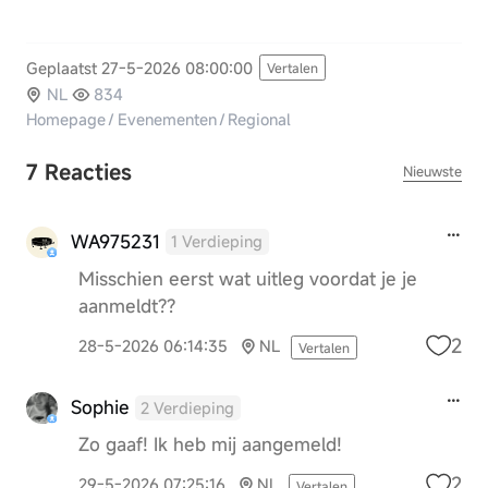
Geplaatst 27-5-2026 08:00:00
Vertalen
NL
834
Homepage
/
Evenementen
/
Regional
7 Reacties
Nieuwste
WA975231
1 Verdieping
Misschien eerst wat uitleg voordat je je
aanmeldt??
2
28-5-2026 06:14:35
NL
Vertalen
Sophie
2 Verdieping
Zo gaaf! Ik heb mij aangemeld!
2
29-5-2026 07:25:16
NL
Vertalen