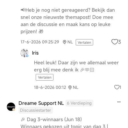
📢Heb je nog niet gereageerd? Bekijk dan
snel onze nieuwste themapost! Doe mee
aan de discussie en maak kans op leuke
prijzen! 🎁
3
17-6-2026 09:25:29
NL
Vertalen
Iris
Heel leuk! Daar zijn we allemaal weer
erg blij mee denk ik 🎉🫶🏻
Vertalen
1
18-6-2026 00:12
NL
Dreame Support NL
6 Verdieping
Discussiestarter
🎉 Dag 3-winnaars (Jun 18)
Winnaars gekozen uit topic van dag 3 |