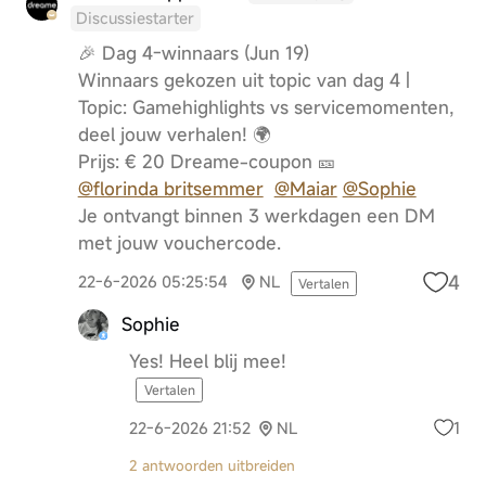
Discussiestarter
🎉 Dag 4-winnaars (Jun 19)
Winnaars gekozen uit topic van dag 4 |
Topic: Gamehighlights vs servicemomenten,
deel jouw verhalen! 🌍
Prijs: € 20 Dreame-coupon 🎫
@florinda britsemmer
@Maiar
@Sophie
Je ontvangt binnen 3 werkdagen een DM
met jouw vouchercode.
4
22-6-2026 05:25:54
NL
Vertalen
Sophie
Yes! Heel blij mee!
Vertalen
1
22-6-2026 21:52
NL
2 antwoorden uitbreiden