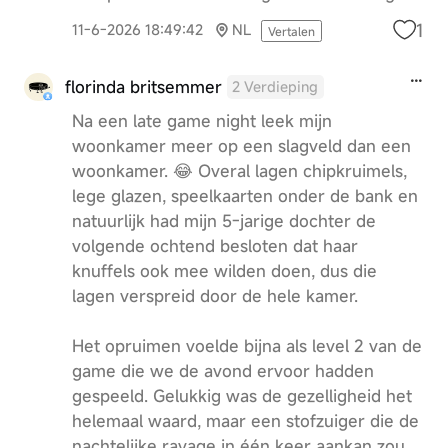
1
11-6-2026 18:49:42
NL
Vertalen
florinda britsemmer
2 Verdieping
Na een late game night leek mijn
woonkamer meer op een slagveld dan een
woonkamer. 😂 Overal lagen chipkruimels,
lege glazen, speelkaarten onder de bank en
natuurlijk had mijn 5-jarige dochter de
volgende ochtend besloten dat haar
knuffels ook mee wilden doen, dus die
lagen verspreid door de hele kamer.
Het opruimen voelde bijna als level 2 van de
game die we de avond ervoor hadden
gespeeld. Gelukkig was de gezelligheid het
helemaal waard, maar een stofzuiger die de
nachtelijke ravage in één keer aankan zou