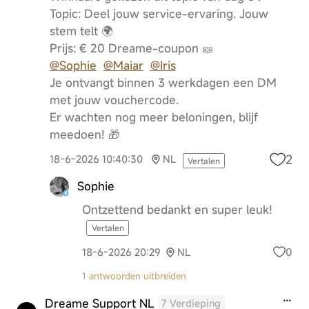
Topic: Deel jouw service-ervaring. Jouw
stem telt 🌍
Prijs: € 20 Dreame-coupon 🎫
@Sophie
@Maiar
@Iris
Je ontvangt binnen 3 werkdagen een DM
met jouw vouchercode.
Er wachten nog meer beloningen, blijf
meedoen! 🎁
2
18-6-2026 10:40:30
NL
Vertalen
Sophie
Ontzettend bedankt en super leuk!
Vertalen
0
18-6-2026 20:29
NL
1 antwoorden uitbreiden
Dreame Support NL
7 Verdieping