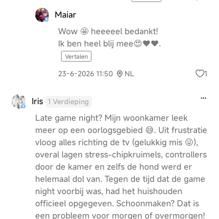
Maiar
Wow 🤩 heeeeel bedankt!
Ik ben heel blij mee😍♥️♥️.
Vertalen
1
23-6-2026 11:50
NL
Iris
1 Verdieping
Late game night? Mijn woonkamer leek
meer op een oorlogsgebied 😅. Uit frustratie
vloog alles richting de tv (gelukkig mis 😜),
overal lagen stress-chipkruimels, controllers
door de kamer en zelfs de hond werd er
helemaal dol van. Tegen de tijd dat de game
night voorbij was, had het huishouden
officieel opgegeven. Schoonmaken? Dat is
een probleem voor morgen of overmorgen!