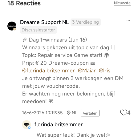
18 Reacties
Nieuwste
Dreame Support NL
3 Verdieping
Discussiestarter
🎉 Dag 1-winnaars (Jun 16)
Winnaars gekozen uit topic van dag 1 |
Topic: Repair service Game start! 🌍
Prijs: € 20 Dreame-coupon 🎫
@florinda britsemmer
@Maiar
@Iris
Je ontvangt binnen 3 werkdagen een DM
met jouw vouchercode.
Er wachten nog meer beloningen, blijf
meedoen! 🎁
4
16-6-2026 10:19:35
NL
Vertalen
florinda britsemmer
Wat super leuk! Dank je wel🎉