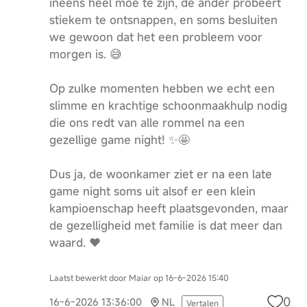
ineens héél moe te zijn, de ander probeert
stiekem te ontsnappen, en soms besluiten
we gewoon dat het een probleem voor
morgen is. 😅
Op zulke momenten hebben we echt een
slimme en krachtige schoonmaakhulp nodig
die ons redt van alle rommel na een
gezellige game night! ✨🤩
Dus ja, de woonkamer ziet er na een late
game night soms uit alsof er een klein
kampioenschap heeft plaatsgevonden, maar
de gezelligheid met familie is dat meer dan
waard. ❤️
Laatst bewerkt door Maiar op 16-6-2026 15:40
0
16-6-2026 13:36:00
NL
Vertalen