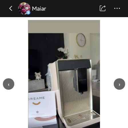
Maiar
‹
›