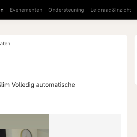
en
Evenementen
Ondersteuning
Leidraad&Inzicht
raten
lim Volledig automatische