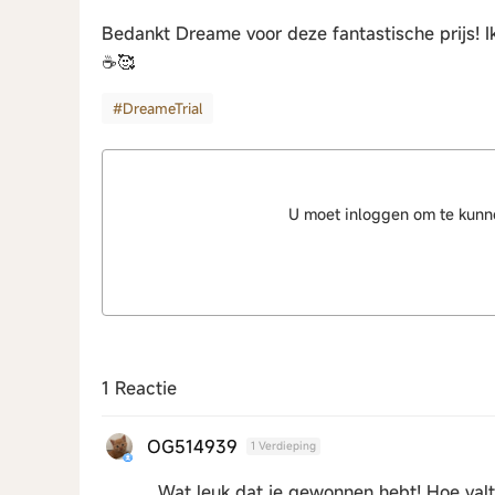
Bedankt Dreame voor deze fantastische prijs! I
☕🥰
#DreameTrial
U moet inloggen om te kun
1 Reactie
OG514939
1 Verdieping
Wat leuk dat je gewonnen hebt! Hoe val