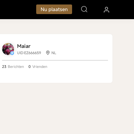
Nu plaatsen
Maiar
UID:EZ666659
NL
23
Berichten
0
Vrienden