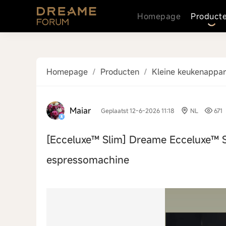
Homepage
Product
Homepage
/
Producten
/
Kleine keukenappa
Maiar
Geplaatst 12-6-2026 11:18
NL
671
[Ecceluxe™ Slim]
Dreame Ecceluxe™ S
espressomachine