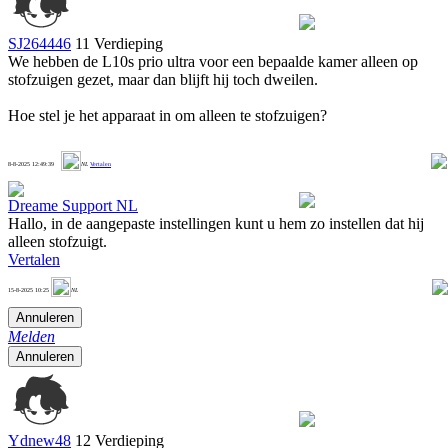
SJ264446
11 Verdieping
We hebben de L10s prio ultra voor een bepaalde kamer alleen op
stofzuigen gezet, maar dan blijft hij toch dweilen.
Hoe stel je het apparaat in om alleen te stofzuigen?
1
8-8-2025 12:49:39
NL
Vertalen
Dreame Support NL
Hallo, in de aangepaste instellingen kunt u hem zo instellen dat hij
alleen stofzuigt.
Vertalen
0
15-8-2025 10:25
NL
Annuleren
Melden
Annuleren
Ydnew48
12 Verdieping