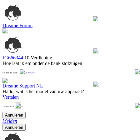
Dreame Forum
JG666344
10 Verdieping
Hoe laat ik em onder de bank stofzuigen
1
6-8-2025 18:15:31
NL
Vertalen
Dreame Support NL
Hallo, wat is het model van uw apparaat?
Vertalen
1
7-8-2025 10:58
NL
Annuleren
Melden
Annuleren