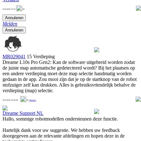
1
22-8-2025 07:55
NL
Annuleren
Melden
Annuleren
MR029041
15 Verdieping
Dreame L10s Pro Gen2: Kan de software uitgebreid worden zodat
de juiste map automatische gedetecteerd wordt? Bij het plaatsen op
een andere verdieping moet deze map selectie handmatig worden
gedaan in de app. Zou mooi zijn dat je op de startknop van de robot
stofzuiger zelf kan drukken. Alles is gebruiksvriendelijk behalve de
verdieping (map) selectie.
1
19-8-2025 20:36:46
NL
Vertalen
Dreame Support NL
Hallo, sommige robotmodellen ondersteunen deze functie.
Hartelijk dank voor uw suggestie. We hebben uw feedback
doorgegeven aan de relevante afdelingen en hopen deze in de