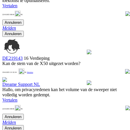
toekomst te optimaliseren.
Vertalen
0
22-8-2025 08:04
NL
Annuleren
Melden
Annuleren
DE219143
16 Verdieping
Kan de stem van de X50 uitgezet worden?
1
19-8-2025 21:32:24
NL
Vertalen
Dreame Support NL
Hallo, om privacyredenen kan het volume van de sweeper niet
volledig worden gedempt.
Vertalen
1
22-8-2025 08:06
NL
Annuleren
Melden
Annuleren