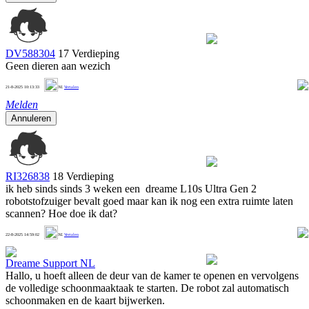
DV588304
17 Verdieping
Geen dieren aan wezich
1
21-8-2025 10:13:33
NL
Vertalen
Melden
Annuleren
RI326838
18 Verdieping
ik heb sinds sinds 3 weken een dreame L10s Ultra Gen 2
robotstofzuiger bevalt goed maar kan ik nog een extra ruimte laten
scannen? Hoe doe ik dat?
1
22-8-2025 14:59:02
NL
Vertalen
Dreame Support NL
Hallo, u hoeft alleen de deur van de kamer te openen en vervolgens
de volledige schoonmaaktaak te starten. De robot zal automatisch
schoonmaken en de kaart bijwerken.