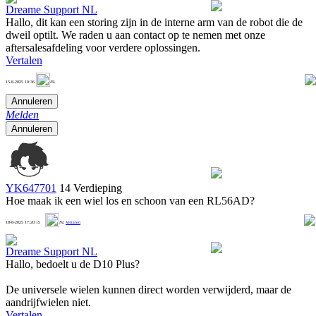
Dreame Support NL
Hallo, dit kan een storing zijn in de interne arm van de robot die de
dweil optilt. We raden u aan contact op te nemen met onze
aftersalesafdeling voor verdere oplossingen.
Vertalen
1
15-8-2025 10:36
NL
Annuleren
Melden
Annuleren
YK647701
14 Verdieping
Hoe maak ik een wiel los en schoon van een RL56AD?
1
18-8-2025 17:20:15
NL
Vertalen
Dreame Support NL
Hallo, bedoelt u de D10 Plus?
De universele wielen kunnen direct worden verwijderd, maar de
aandrijfwielen niet.
Vertalen