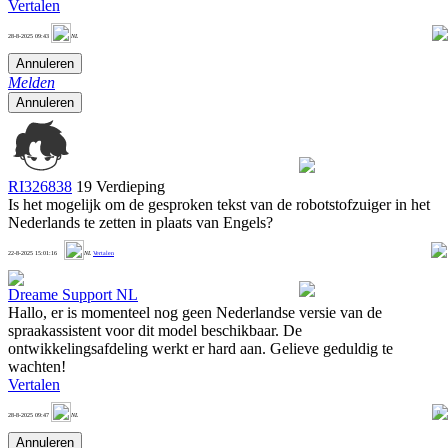
Vertalen
1
28-8-2025 09:43
NL
Annuleren
Melden
Annuleren
RI326838
19 Verdieping
Is het mogelijk om de gesproken tekst van de robotstofzuiger in het
Nederlands te zetten in plaats van Engels?
1
22-8-2025 15:01:16
NL
Vertalen
Dreame Support NL
Hallo, er is momenteel nog geen Nederlandse versie van de
spraakassistent voor dit model beschikbaar. De
ontwikkelingsafdeling werkt er hard aan. Gelieve geduldig te
wachten!
Vertalen
0
28-8-2025 09:47
NL
Annuleren