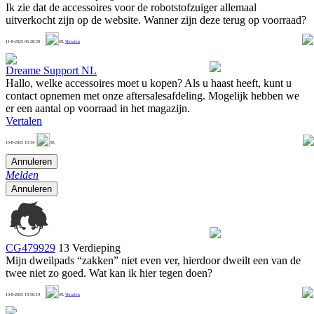
Ik zie dat de accessoires voor de robotstofzuiger allemaal
uitverkocht zijn op de website. Wanner zijn deze terug op voorraad?
0
11-8-2025 06:28:59
NL
Vertalen
Dreame Support NL
Hallo, welke accessoires moet u kopen? Als u haast heeft, kunt u
contact opnemen met onze aftersalesafdeling. Mogelijk hebben we
er een aantal op voorraad in het magazijn.
Vertalen
1
15-8-2025 10:34
NL
Annuleren
Melden
Annuleren
CG479929
13 Verdieping
Mijn dweilpads “zakken” niet even ver, hierdoor dweilt een van de
twee niet zo goed. Wat kan ik hier tegen doen?
1
13-8-2025 19:56:19
NL
Vertalen