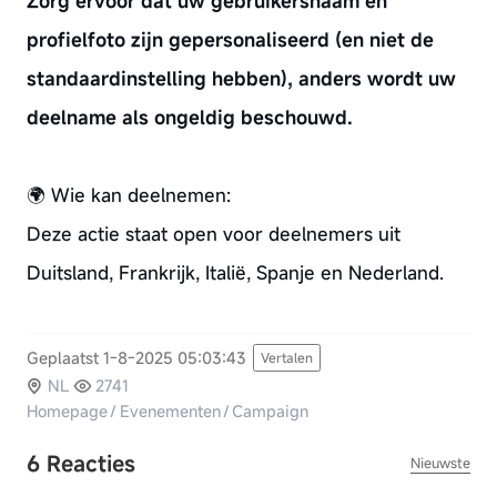
Zorg ervoor dat uw gebruikersnaam en
profielfoto zijn gepersonaliseerd (en niet de
standaardinstelling hebben), anders wordt uw
deelname als ongeldig beschouwd.
🌍 Wie kan deelnemen:
Deze actie staat open voor deelnemers uit
Duitsland, Frankrijk, Italië, Spanje en Nederland.
Geplaatst 1-8-2025 05:03:43
Vertalen
NL
2741
Homepage
/
Evenementen
/
Campaign
6 Reacties
Nieuwste