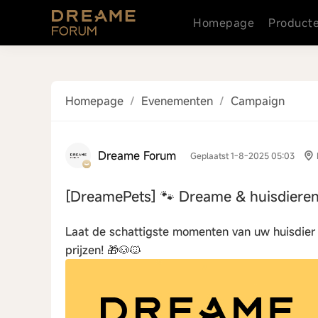
Homepage
Product
Homepage
/
Evenementen
/
Campaign
Dreame Forum
Geplaatst 1-8-2025 05:03
[DreamePets]
🐾 Dreame & huisdieren
Laat de schattigste momenten van uw huisdier
prijzen! 🎁🐶🐱