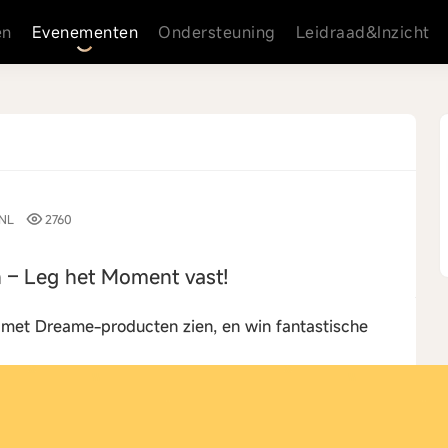
en
Evenementen
Ondersteuning
Leidraad&Inzicht
NL
2760
 – Leg het Moment vast!
 met Dreame-producten zien, en win fantastische