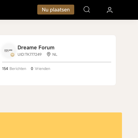
Nu plaatsen
Dreame Forum
UID:TK777249
NL
154
Berichten
0
Vrienden