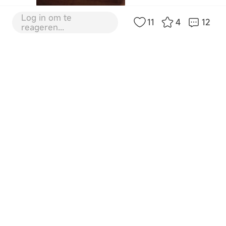
Log in om te
11
4
12
0
23-9-2025 04:01:12
NL
Vertalen
reageren...
Willem
7 Verdieping
Meet ‘Willem’ our new family member.
#Dreamelogo #promo
0
23-9-2025 20:56:02
NL
Vertalen
OW209622
8 Verdieping
Kan ik nog gebruik maken van deze actie?
0
24-9-2025 17:30:02
NL
Vertalen
Casey
9 Verdieping
Excited to see the outcome!