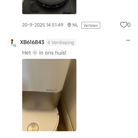
0
20-9-2025 14:51:49
NL
Vertalen
XB616843
4 Verdieping
Het 🌞 in ons huis!