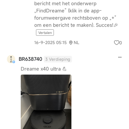
bericht met het onderwerp
„FindDreame” (klik in de app-
forumweergave rechtsboven op „+”
om een bericht te maken). Succes!🎉
Vertalen
0
16-9-2025 05:15
NL
BR638740
3 Verdieping
Dreame x40 ultra 💪