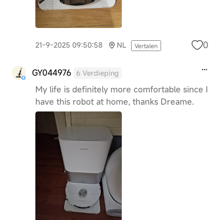
0
21-9-2025 09:50:58
NL
Vertalen
GY044976
6 Verdieping
My life is definitely more comfortable since I
have this robot at home, thanks Dreame.