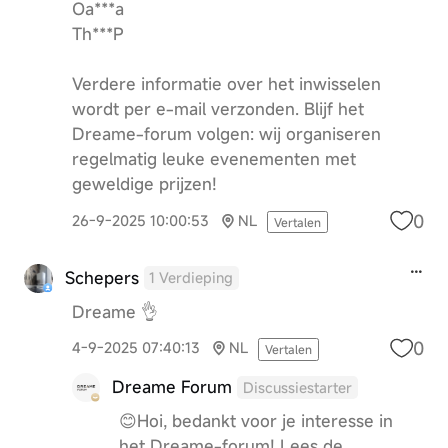
Oa***a
Th***P
Verdere informatie over het inwisselen
wordt per e-mail verzonden. Blijf het
Dreame-forum volgen: wij organiseren
regelmatig leuke evenementen met
geweldige prijzen!
0
26-9-2025 10:00:53
NL
Vertalen
Schepers
1 Verdieping
Dreame 👌
0
4-9-2025 07:40:13
NL
Vertalen
Dreame Forum
Discussiestarter
😊Hoi, bedankt voor je interesse in
het Dreame-forum! Lees de