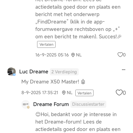
actiedetails goed door en plaats een
bericht met het onderwerp
„FindDreame” (klik in de app-
forumweergave rechtsboven op „+”
om een bericht te maken). Succes!🎉
Vertalen
0
16-9-2025 05:16
NL
Luc Dreame
2 Verdieping
My Dreame X50 Master! 🤖
0
8-9-2025 17:35:21
NL
Vertalen
Dreame Forum
Discussiestarter
😊Hoi, bedankt voor je interesse in
het Dreame-forum! Lees de
actiedetails goed door en plaats een