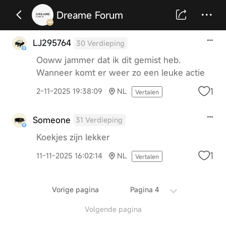
Dreame Forum
LJ295764
30 Verdieping
Ooww jammer dat ik dit gemist heb.
Wanneer komt er weer zo een leuke actie
1
2-11-2025 19:38:09
NL
Vertalen
Someone
31 Verdieping
Koekjes zijn lekker
1
11-11-2025 16:02:14
NL
Vertalen
Vorige pagina
Pagina 4
Volgende pagina