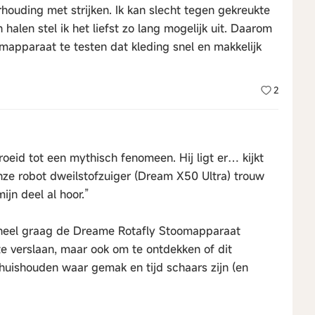
verhouding met strijken. Ik kan slecht tegen gekreukte
 halen stel ik het liefst zo lang mogelijk uit. Daarom
oomapparaat te testen dat kleding snel en makkelijk
2
groeid tot een mythisch fenomeen. Hij ligt er… kijkt
nze robot dweilstofzuiger (Dream X50 Ultra) trouw
mijn deel al hoor.”
j heel graag de Dreame Rotafly Stoomapparaat
k te verslaan, maar ook om te ontdekken of dit
 huishouden waar gemak en tijd schaars zijn (en