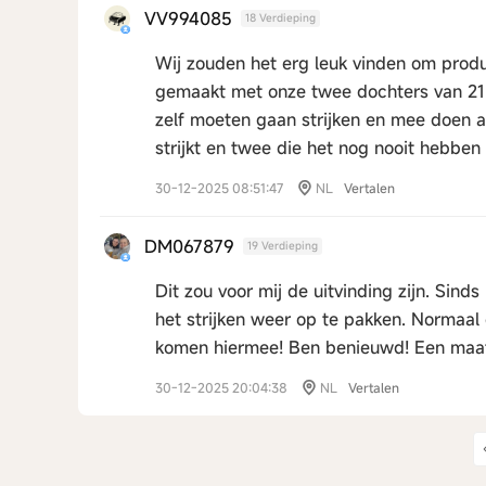
VV994085
18 Verdieping
Wij zouden het erg leuk vinden om prod
gemaakt met onze twee dochters van 21 e
zelf moeten gaan strijken en mee doen aa
strijkt en twee die het nog nooit hebben
30-12-2025 08:51:47
NL
Vertalen
DM067879
19 Verdieping
Dit zou voor mij de uitvinding zijn. Sind
het strijken weer op te pakken. Normaa
komen hiermee! Ben benieuwd! Een maat
30-12-2025 20:04:38
NL
Vertalen