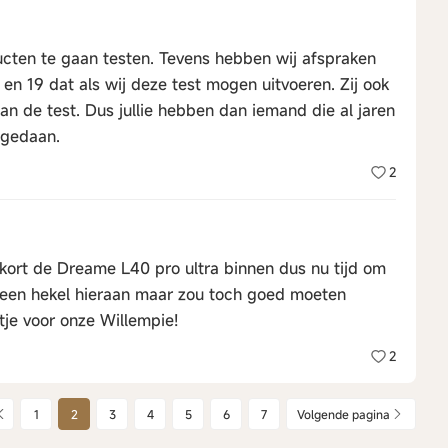
ucten te gaan testen. Tevens hebben wij afspraken
n 19 dat als wij deze test mogen uitvoeren. Zij ook
n de test. Dus jullie hebben dan iemand die al jaren
 gedaan.
2
s kort de Dreame L40 pro ultra binnen dus nu tijd om
l een hekel hieraan maar zou toch goed moeten
je voor onze Willempie!
2
1
2
3
4
5
6
7
Volgende pagina