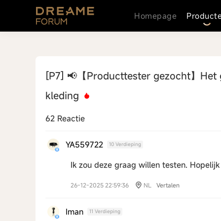
Homepage
Product
[P7]
📢【Producttester gezocht】Het g
kleding
62 Reactie
YA559722
10 Verdieping
Ik zou deze graag willen testen. Hopelijk 
26-12-2025 22:59:36
NL
Vertalen
Iman
11 Verdieping