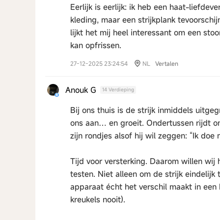
Eerlijk is eerlijk: ik heb een haat-liefde
kleding, maar een strijkplank tevoorschijn
lijkt het mij heel interessant om een st
kan opfrissen.
27-12-2025 23:24:54
NL
Vertalen
Anouk G
14 Verdieping
Bij ons thuis is de strijk inmiddels uitge
ons aan… en groeit. Ondertussen rijdt o
zijn rondjes alsof hij wil zeggen: “Ik doe 
Tijd voor versterking. Daarom willen wi
testen. Niet alleen om de strijk eindelij
apparaat écht het verschil maakt in een
kreukels nooit).