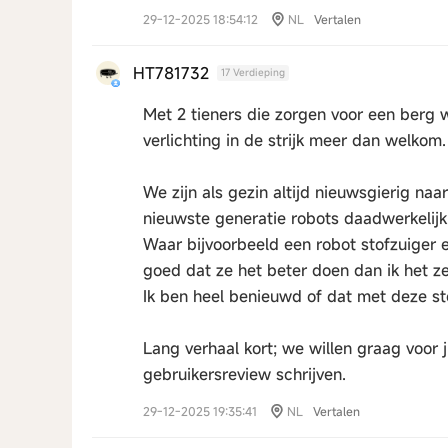
29-12-2025 18:54:12
NL
Vertalen
HT781732
17 Verdieping
Met 2 tieners die zorgen voor een berg
verlichting in de strijk meer dan welkom.
We zijn als gezin altijd nieuwsgierig na
nieuwste generatie robots daadwerkelij
Waar bijvoorbeeld een robot stofzuiger 
goed dat ze het beter doen dan ik het ze
Ik ben heel benieuwd of dat met deze st
Lang verhaal kort; we willen graag voor j
gebruikersreview schrijven.
29-12-2025 19:35:41
NL
Vertalen