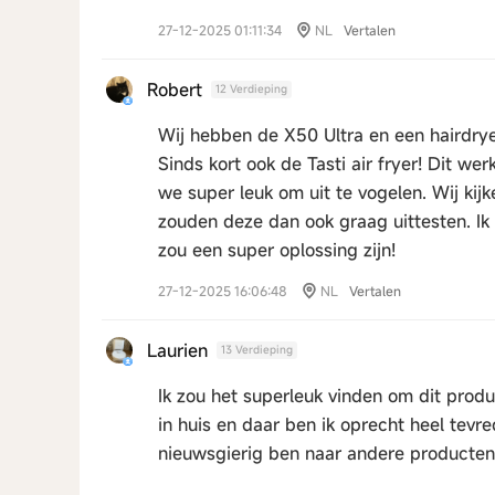
27-12-2025 01:11:34
NL
Vertalen
Robert
12 Verdieping
Wij hebben de X50 Ultra en een hairdryer 
Sinds kort ook de Tasti air fryer! Dit we
we super leuk om uit te vogelen. Wij kijk
zouden deze dan ook graag uittesten. Ik 
zou een super oplossing zijn!
27-12-2025 16:06:48
NL
Vertalen
Laurien
13 Verdieping
Ik zou het superleuk vinden om dit prod
in huis en daar ben ik oprecht heel tevre
nieuwsgierig ben naar andere producte