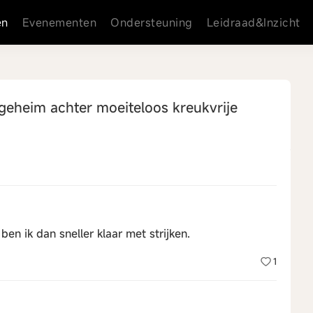
en
Evenementen
Ondersteuning
Leidraad&Inzicht
eheim achter moeiteloos kreukvrije
ben ik dan sneller klaar met strijken.
1