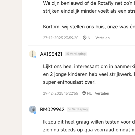
We zijn benieuwd of de Rotafly net zo’n 
strijken eindelijk minder voelt als een st
Kortom: wij stellen ons huis, onze was é
27-12-2025 23:59:20
NL
Vertalen
AX135421
15 Verdieping
Lijkt ons heel interessant om in aanmer
en 2 jonge kinderen heb veel strijkwerk. 
super enthousiast over!
29-12-2025 15:22:55
NL
Vertalen
RM029942
16 Verdieping
Ik zou dit heel graag willen testen voor
zich nu steeds op qua voorraad omdat met