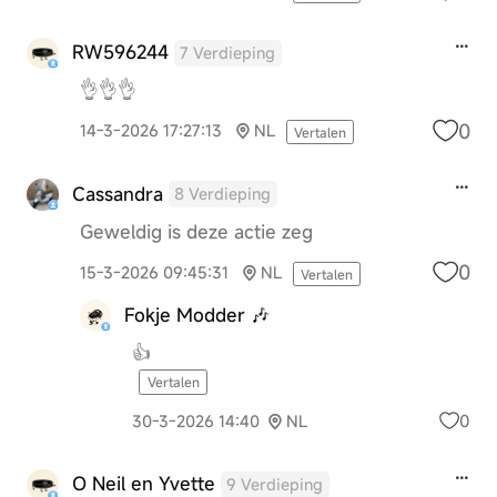
RW596244
7 Verdieping
👌👌👌
0
14-3-2026 17:27:13
NL
Vertalen
Cassandra
8 Verdieping
Geweldig is deze actie zeg
0
15-3-2026 09:45:31
NL
Vertalen
Fokje Modder 🎶
👍
Vertalen
0
30-3-2026 14:40
NL
O Neil en Yvette
9 Verdieping