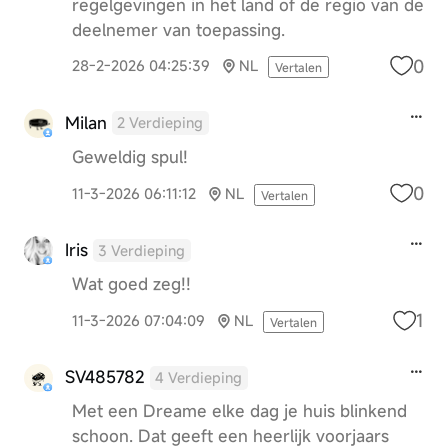
regelgevingen in het land of de regio van de
deelnemer van toepassing.
0
28-2-2026 04:25:39
NL
Vertalen
Milan
2 Verdieping
Geweldig spul!
0
11-3-2026 06:11:12
NL
Vertalen
Iris
3 Verdieping
Wat goed zeg!!
1
11-3-2026 07:04:09
NL
Vertalen
SV485782
4 Verdieping
Met een Dreame elke dag je huis blinkend
schoon. Dat geeft een heerlijk voorjaars