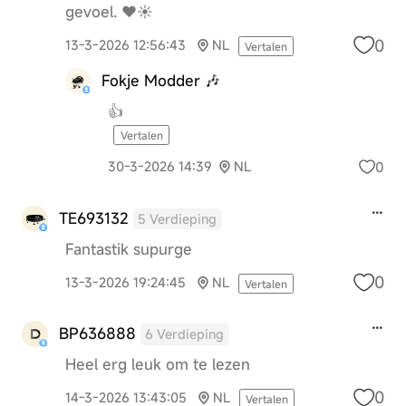
gevoel. ❤️☀️
0
13-3-2026 12:56:43
NL
Vertalen
Fokje Modder 🎶
👍
Vertalen
0
30-3-2026 14:39
NL
TE693132
5 Verdieping
Fantastik supurge
0
13-3-2026 19:24:45
NL
Vertalen
BP636888
6 Verdieping
Heel erg leuk om te lezen
0
14-3-2026 13:43:05
NL
Vertalen